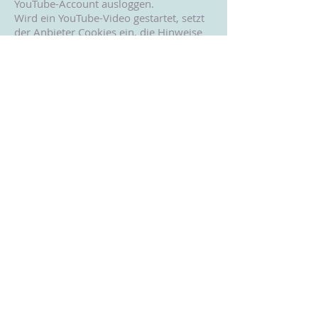
YouTube-Account ausloggen.
Wird ein YouTube-Video gestartet, setzt
der Anbieter Cookies ein, die Hinweise
über das Nutzerverhalten sammeln.
Weitere Informationen zu Zweck und
Umfang der Datenerhebung und ihrer
Verarbeitung durch YouTube erhalten Sie
in den Datenschutzerklärungen des
Anbieters, Dort erhalten Sie auch
weitere Informationen zu Ihren
diesbezüglichen Rechten und
Einstellungsmöglichkeiten zum Schutze
Ihrer Privatsphäre
(
https://policies.google.com/privacy
).
Google verarbeitet Ihre Daten in den
USA und hat sich dem EU-US Privacy
Shield unterworfen
https://www.privacyshield.gov/EU-US-
Framework
Rechtsgrundlage:
Rechtsgrundlage für die Einbindung von
YouTube und dem damit verbundenen