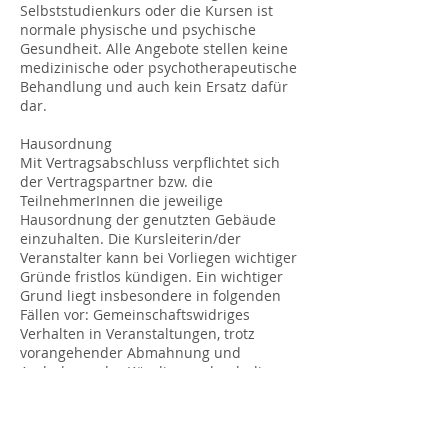
Selbststudienkurs oder die Kursen ist
normale physische und psychische
Gesundheit. Alle Angebote stellen keine
medizinische oder psychotherapeutische
Behandlung und auch kein Ersatz dafür
dar.
Hausordnung
Mit Vertragsabschluss verpflichtet sich
der Vertragspartner bzw. die
TeilnehmerInnen die jeweilige
Hausordnung der genutzten Gebäude
einzuhalten. Die Kursleiterin/der
Veranstalter kann bei Vorliegen wichtiger
Gründe fristlos kündigen. Ein wichtiger
Grund liegt insbesondere in folgenden
Fällen vor: Gemeinschaftswidriges
Verhalten in Veranstaltungen, trotz
vorangehender Abmahnung und
Androhung der Kündigung durch die
Kursleiterin, insbesondere Störung des
Veranstaltungsbetriebes durch Lärm-
und Geräuschbelästigungen oder durch
querulatorisches Verhalten